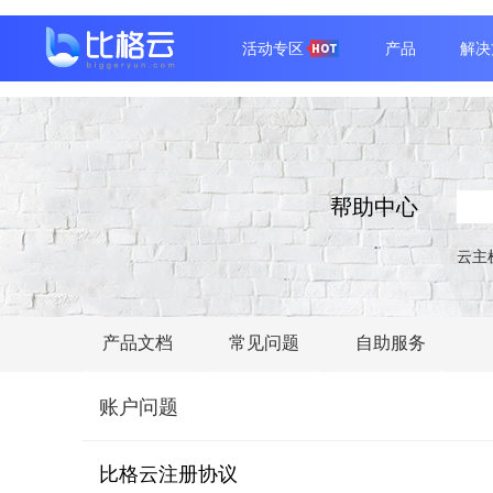
活动专区
产品
解决
帮助中心
云主
产品文档
常见问题
自助服务
账户问题
比格云注册协议