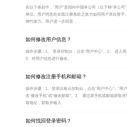
在以下条款中，“用户”是指向中国本公司（以下称“本公司
单位。用户同意此在线注册条款之效力如同用户亲自签字
律约束力。用户进一步同意，
如何修改用户信息？
操作步骤：1、 登录控制台，点击“用户中心”。2、 进入用
3、对用户信息进行修改。
如何修改注册手机和邮箱？
操作步骤：1、登录比格云控制台，点击“用户中心”〉“用
击“修改手机”或“修改邮箱”。3、 通过原手机或邮箱获取
箱地址，获取并输入
如何找回登录密码？