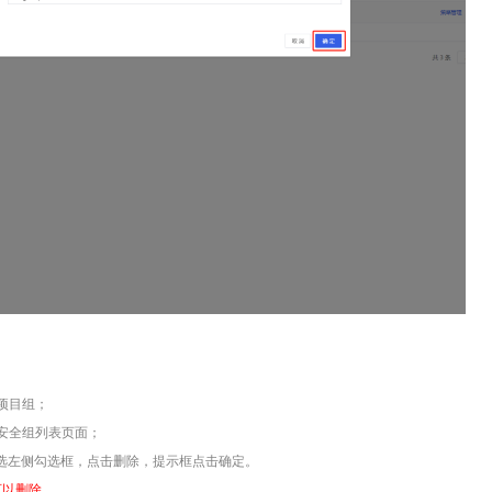
项目组
；
安全组列表页面；
选左侧
勾选框
，点击
删除
，提示框点击
确定
。
可以删除。