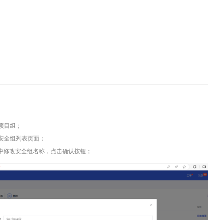
项目组
；
安全组列表页面；
中修改安全组名称，点击
确认
按钮；