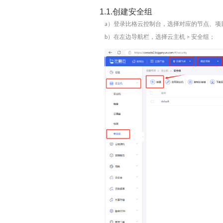
1.1.创建安全组
）登录比格云控制台，选择对应的
节点、项
a
）在左边导航栏，选择
云主机
安全组
；
b
>