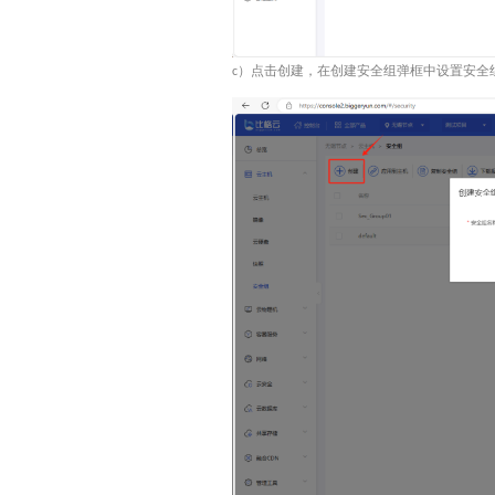
）点击
创建
，在
创建安全组
弹框中设置安全
c