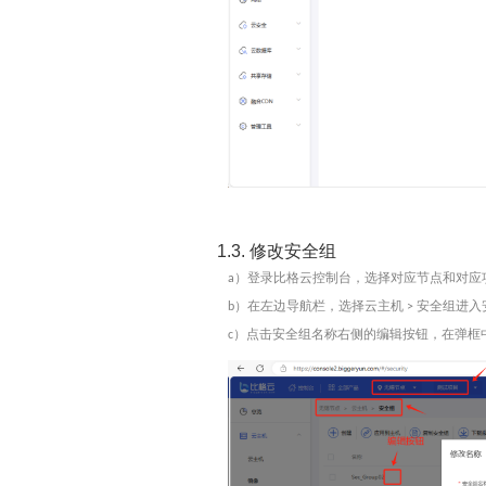
1.3.
修改安全组
）登录比格云控制台，选择对应
节点
和对应
a
）在左边导航栏，选择
云主机
安全组
进入
b
>
）点击安全组名称右侧的
编辑按钮
，在弹框
c