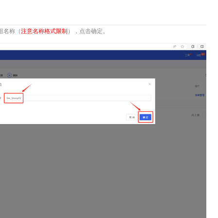
组名称（
注意名称格式限制
），点击
确定
。