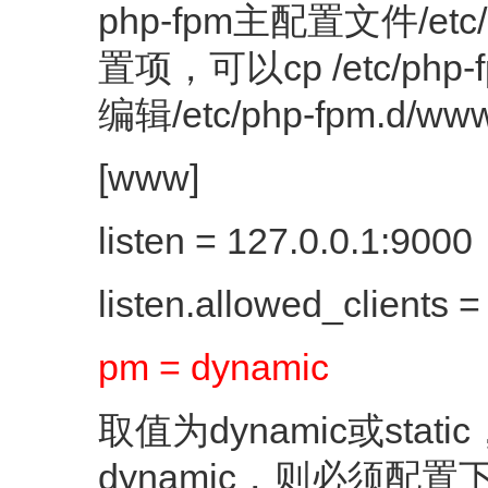
php-fpm主配置文件/etc/p
置项，可以cp /etc/php-fpm
编辑/etc/php-fpm
[www]
listen = 127.0.0.1:9000
listen.allowed_clients =
pm = dynamic
取值为dynamic或sta
dynamic，则必须