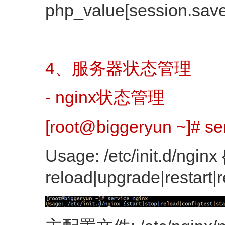
php_value[session.save_
4、服务器状态管理
- nginx状态管理
[root@biggeryun ~]# se
Usage: /etc/init.d/nginx 
reload|upgrade|restart|