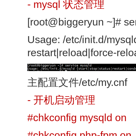
- mysql 状态管理
[root@biggeryun ~]# se
Usage: /etc/init.d/mysqld
restart|reload|force-relo
主配置文件/etc/my.cnf
- 开机启动管理
#chkconfig mysqld on
#chkconfig php-fpm on