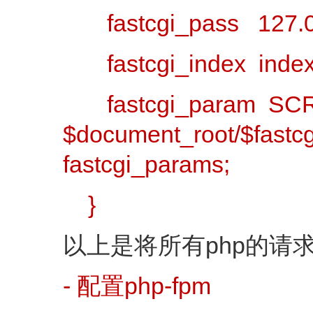
fastcgi_pass 127.0.
fastcgi_index index
fastcgi_param SC
$document_root/$f
fastcgi_params;
}
以上是将所有php的请求转发
- 配置php-fpm