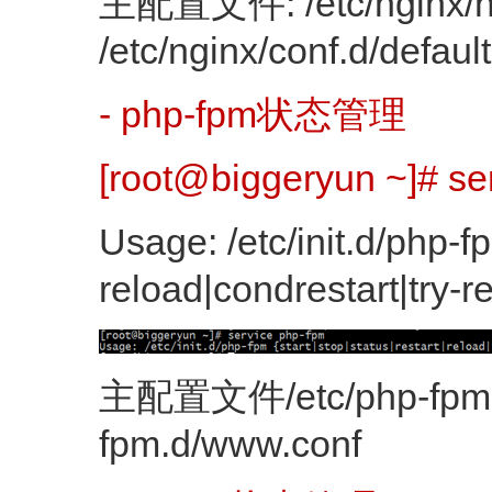
主配置文件: /etc/nginx/n
/etc/nginx/conf.d/defaul
- php-fpm状态管理
[root@biggeryun ~]# se
Usage: /etc/init.d/php-fp
reload|condrestart|try-re
主配置文件/etc/php-fpm.c
fpm.d/www.conf